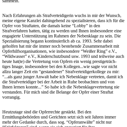
sammeln.
Nach Erfahrungen als Strafverteidigerin wuchs in mir der Wunsch,
meine eigene Kanzlei dahingehend zu spezialisieren, dass ich für die
Opfer von Straftaten, die damals keine “Lobby” in den
Strafverfahren hatten, tätig zu werden und Ihnen insbesondere eine
engagierte Unterstützung im Rahmen der Nebenklage zu sein. Die
Spezialisierung begann kontinuierlich ab ca. 1993. Sehr dabei
geholfen hat mir die immer noch bestehende Zusammenarbeit mit
Opferhilfsorganisationen, wie insbesondere “Weißer Ring” e.V.,
“Wildwasser” e.V., Kinderschutzbund usw. 1993 und teilweise auch
heute hat(te) die Vertretung von Opfern ein wenig prestigeträch-
tiges Image, insbesondere bei den Kollegen...wie sagte vor nicht
allzu langer Zeit ein “gestandener” Strafverteidigerkollege zu mir:
“...als ganz junger Anwalt habe ich Nebenklage vertreten, damit ich
die Strafverteidiger bei der Arbeit in Ruhe beobachten und von
Ihnen lernen konnte...” So habe ich die Nebenklagevertretung nie
verstanden. Für mich sind die Belange der Opfer einer Straftat
vorrangig.
Heutzutage sind die Opferrechte gestärkt. Bei den
Ermittlungsbehörden und Gerichten setzt sich seit Jahren immer
mehr der Gedanke durch, dass sog. “Opferanwälte” nicht nur